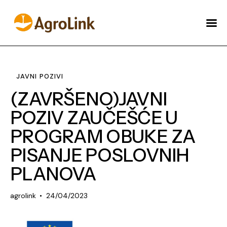
O AGROLINKU
NOVOSTI
JAVNI POZIVI
AKADAMIJA
(ZAVRŠENO)JAVNI
ŠTA MOŽEMO URADITI
POZIV ZAUČEŠĆE U
ZA VAS?
PROGRAM OBUKE ZA
ENGLISH
PISANJE POSLOVNIH
PLANOVA
agrolink
24/04/2023