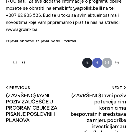
17.00 sati. Za sve dodatne informacije o programu obuke
možete se obratiti na email: info@agrolink.ba ili na tel.
+387 62 933 533. Budite u toku sa svim aktuelnostima i
novostima koje vam pripremamo i pratite nas na stranici
www.agrolink.ba
.
Prijavni-obrazac-za-javni-poziv
Preuzmi
0
PREVIOUS
NEXT
(ZAVRŠENO)JAVNI
(ZAVRŠENO)Javni poziv
POZIV ZAUČEŠĆE U
potencijalnim
PROGRAM OBUKE ZA
korisnicima
PISANJE POSLOVNIH
bespovratnih sredstava
PLANOVA
za mjeru podrške
investicijama u