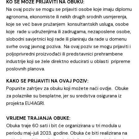
KO SE MOŽE PRIJAVITI NA OBUKU:
Na ovaj poziv se mogu se prijaviti osobe koje imaju diplomu
agronoma, ekonomiste ili nekih drugih srodnih usmjerenja,
koje se već bave pružanjem konsultantskih usluga, osobe
koje rade u udruženjima ili zadrugama, nezaposlene osobe,
slobodni savjetnici koji rade ili planiraju da rade u domenu
svrhe ovog javnog poziva. Na ovaj poziv se mogu prijaviti i
poljoprivredni proizvođači ili predstavnici prehrambene
industrije koji se žele direktno educirati u oblasti pripreme
poslovnih planova.
KAKO SE PRIJAVITI NA OVAJ POZIV:
Popunite zahtjev za obuku koji možete naći
ovdje
. Obuke
za polaznike su besplatne, jer su sredstva osigurana iz
projekta EU4AGRI.
VRIJEME TRAJANJA OBUKE:
Obuka traje 60 sati i bit će organizirana u tri modula u
periodu maj-juli 2023. godine. Obuka će biti realizirana na