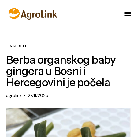
O AGROLINKU
NOVOSTI
VIJESTI
AKADAMIJA
Berba organskog baby
ŠTA MOŽEMO URADITI
gingera u Bosni i
ZA VAS?
Hercegovini je počela
ENGLISH
agrolink
27/11/2025