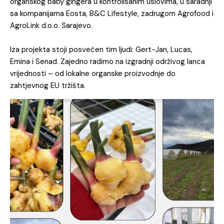
organskog baby gingera u kontrolisanim uslovima, u saradnji
sa kompanijama Eosta, B&C Lifestyle, zadrugom Agrofood i
AgroLink d.o.o. Sarajevo.
Iza projekta stoji posvećen tim ljudi: Gert-Jan, Lucas,
Emina i Senad. Zajedno radimo na izgradnji održivog lanca
vrijednosti – od lokalne organske proizvodnje do
zahtjevnog EU tržišta.