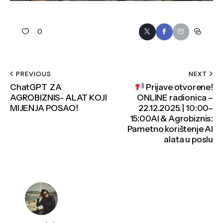
0
PREVIOUS
NEXT
ChatGPT ZA
Prijave otvorene!
AGROBIZNIS- ALAT KOJI
ONLINE radionica –
MIJENJA POSAO!
22.12.2025. | 10:00–
15:00AI & Agrobiznis:
Pametno korištenje AI
alata u poslu