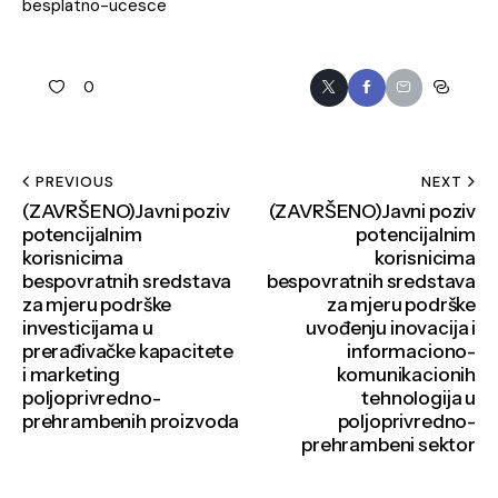
besplatno-ucesce
0
PREVIOUS
NEXT
(ZAVRŠENO)Javni poziv
(ZAVRŠENO)Javni poziv
potencijalnim
potencijalnim
korisnicima
korisnicima
bespovratnih sredstava
bespovratnih sredstava
za mjeru podrške
za mjeru podrške
investicijama u
uvođenju inovacija i
prerađivačke kapacitete
informaciono-
i marketing
komunikacionih
poljoprivredno-
tehnologija u
prehrambenih proizvoda
poljoprivredno-
prehrambeni sektor