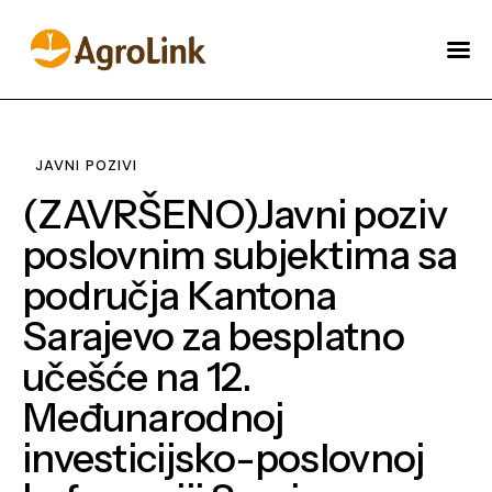
O AGROLINKU
NOVOSTI
JAVNI POZIVI
AKADAMIJA
(ZAVRŠENO)Javni poziv
ŠTA MOŽEMO URADITI
poslovnim subjektima sa
ZA VAS?
područja Kantona
ENGLISH
Sarajevo za besplatno
učešće na 12.
Međunarodnoj
investicijsko-poslovnoj