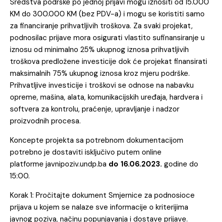
Sredstva podrške po jednoj prijavi mogu iznositi od 15.000
KM do 300.000 KM (bez PDV-a) i mogu se koristiti samo
za financiranje prihvatljivih troškova. Za svaki projekat,
podnosilac prijave mora osigurati vlastito sufinansiranje u
iznosu od minimalno 25% ukupnog iznosa prihvatljivih
troškova predložene investicije dok će projekat finansirati
maksimalnih 75% ukupnog iznosa kroz mjeru podrške.
Prihvatljive investicije i troškovi se odnose na nabavku
opreme, mašina, alata, komunikacijskih uređaja, hardvera i
softvera za kontrolu, praćenje, upravljanje i nadzor
proizvodnih procesa.
Koncepte projekta sa potrebnom dokumentacijom
potrebno je dostaviti isključivo putem online
platforme
javnipoziv.undp.ba
do 16.06.2023.
godine do
15:00.
Korak 1: Pročitajte dokument
Smjernice za podnosioce
prijava
u kojem se nalaze sve informacije o kriterijima
javnog poziva, načinu popunjavanja i dostave prijave.