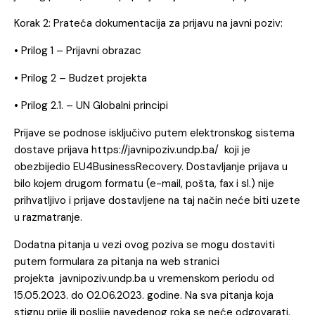
Korak 2: Prateća dokumentacija za prijavu na javni poziv:
•
Prilog 1 – Prijavni obrazac
•
Prilog 2 – Budzet projekta
•
Prilog 2.1. – UN Globalni principi
Prijave se podnose isključivo putem elektronskog sistema
dostave prijava https://javnipoziv.undp.ba/ koji je
obezbijedio EU4BusinessRecovery. Dostavljanje prijava u
bilo kojem drugom formatu (e-mail, pošta, fax i sl.) nije
prihvatljivo i prijave dostavljene na taj način neće biti uzete
u razmatranje.
Dodatna pitanja u vezi ovog poziva se mogu dostaviti
putem formulara za pitanja na web stranici
projekta
javnipoziv.undp.ba
u vremenskom periodu od
15.05.2023. do 02.06.2023. godine. Na sva pitanja koja
stignu prije ili poslije navedenog roka se neće odgovarati.