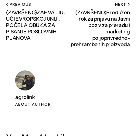
PREVIOUS
NEXT
(ZAVRŠENO)ZAHVALJUJ
(ZAVRŠENO)Produžen
UĆI EVROPSKOJ UNIJI,
rok za prijavu na Javni
POČELA OBUKA ZA
poziv za preradu i
PISANJE POSLOVNIH
marketing
PLANOVA
poljoprivredno-
prehrambenih proizvoda
agrolink
ABOUT AUTHOR