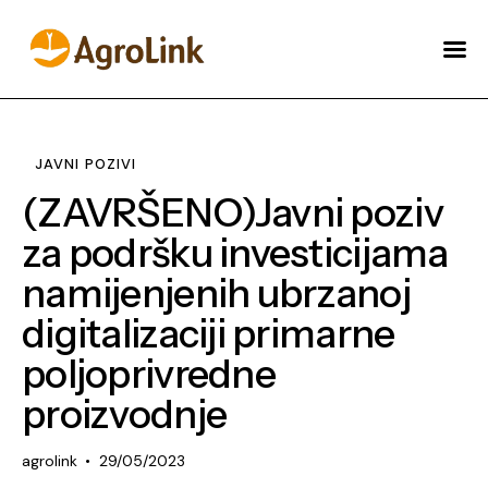
O AGROLINKU
NOVOSTI
JAVNI POZIVI
AKADAMIJA
(ZAVRŠENO)Javni poziv
ŠTA MOŽEMO URADITI
za podršku investicijama
ZA VAS?
namijenjenih ubrzanoj
ENGLISH
digitalizaciji primarne
poljoprivredne
proizvodnje
agrolink
29/05/2023