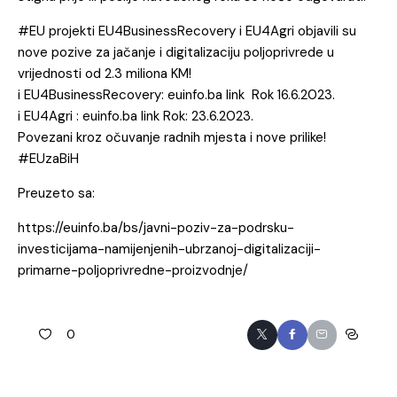
#EU projekti EU4BusinessRecovery i EU4Agri objavili su
nove pozive za jačanje i digitalizaciju poljoprivrede u
vrijednosti od 2.3 miliona KM!
i EU4BusinessRecovery:
euinfo.ba
link Rok 16.6.2023.
i EU4Agri :
euinfo.ba
link Rok: 23.6.2023.
Povezani kroz očuvanje radnih mjesta i nove prilike!
#EUzaBiH
Preuzeto sa:
https://euinfo.ba/bs/javni-poziv-za-podrsku-
investicijama-namijenjenih-ubrzanoj-digitalizaciji-
primarne-poljoprivredne-proizvodnje/
0